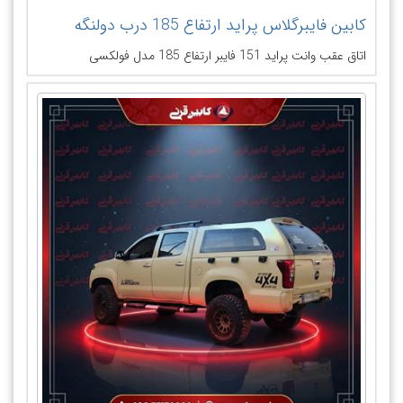
کابین فایبرگلاس پراید ارتفاع 185 درب دولنگه
اتاق عقب وانت پراید 151 فایبر ارتفاع 185 مدل فولکسی