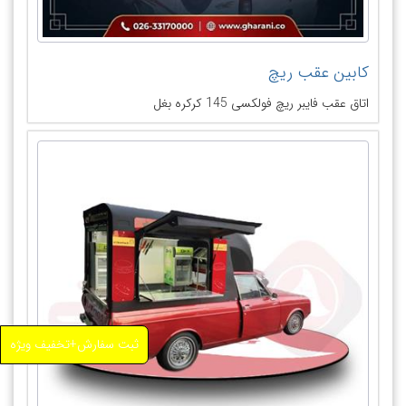
کابین عقب ریچ
اتاق عقب فایبر ریچ فولکسی 145 کرکره بغل
ثبت سفارش+تخفیف ویژه