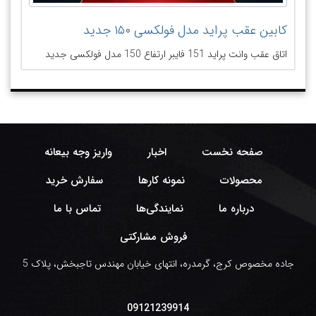
کابین عقب پراید مدل فولکسی ۱۵۰ جدید
اتاق عقب وانت پراید 151 فایبر ارتفاع 150 مدل فولکسی جدید
صفحه نخست
اخبار
واریز وجه بیعانه
محصولات
نمونه کارها
سفارش خرید
درباره ما
نمایندگی‌ها
تماس با ما
فروش مشارکتی
جاده مخصوص کرج، گرمدره، انتهای خیابان مهندس تاجبخش، پلاک 5
09121239914