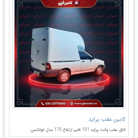
کابین عقب پراید
اتاق عقب وانت پراید 151 فایبر ارتفاع 170 مدل فولکسی