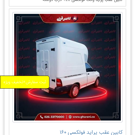
ثبت سفارش+تخفیف ویژه
کابین عقب پراید فولکسی ۱۶۰