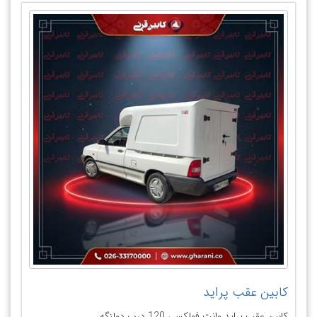
کابین عقب پراید
کابین عقب پراید وانت فولکسی 120 درب دولنگه