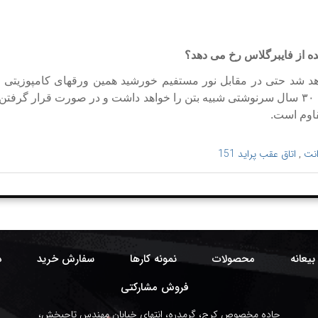
ه از فایبرگلاس رخ می دهد؟
هد شد حتی در مقابل نور مستفیم خورشید همین ورقهای کامپوزیتی پلی
قاوم است.
انت
,
اتاق عقب پراید 151
بیعانه
محصولات
نمونه کارها
سفارش خرید
د
فروش مشارکتی
جاده مخصوص کرج، گرمدره، انتهای خیابان مهندس تاجبخش،