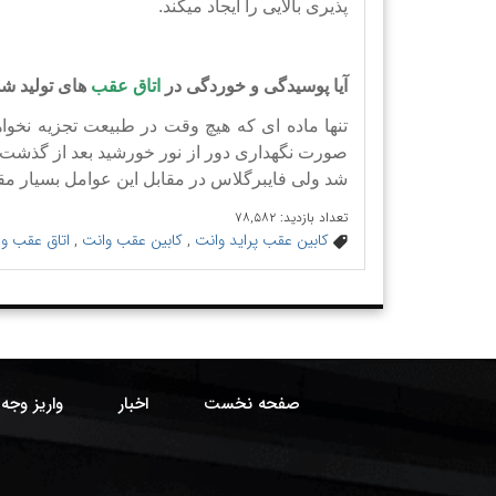
پذیری بالایی را ایجاد میکند.
آیا پوسیدگی و خوردگی در
اتاق عقب
های تولید شد
تنها ماده ای که هیچ وقت در طبیعت تجزیه نخوا
شد ولی فایبرگلاس در مقابل این عوامل بسیار م
تعداد بازدید: ۷۸,۵۸۲
کابین عقب پراید وانت
,
کابین عقب وانت
,
اتاق عقب و
صفحه نخست
اخبار
واریز وجه 