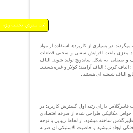
ثبت سفارش+تخفیف ویژه
یگردند. در بسیاری از کاربردها استفاده از مواد
مواد مغزی باعث افزایش سفتی و سختی قطعات
و صیقلی به شکل ساندویچ تولید شوند. الیاف
یاف کربن ؛ الیاف آرامید؛ کولار و غیره هستند.
یع الیاف شیشه ای هستند .
UV و مقاومت شیمیائی. کامپوزیتها یا قطعات فایبرگلاس دارای رتبه اول گسترش کاربرد؛ در
ن خواص مکانیکی طراحی شده از صرفه اقتصادی
یبرگلاس ساخته میشود. از لحاظ زیبایی با توجه
رفتگی ایجاد نمیشود و خاصیت الاستیکی آن ضربه