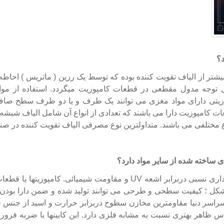
د؟
یشتر از الیاف تقویت کننده بوده که توسط یک رزین ( ماتریس ) احاطه م
بل توجه مدول مقطعی در قطعات کامپوزیت میگردد. استفاده از 
وزیتی دارای مواد مغزی می توانند یک طرف و یا دو طرف سطح صاف 
کامپوزیت دارا می باشند که تعدادی از انواع آن شامل الیاف شیشه ؛ ال
ع مختلفی می باشند. متداولترین نوع مصرفی الیاف تقویت کننده در صنا
ی ساخته شده از سایر مواد دارد؟
وزن بسیار کم؛ استحکام بالا؛ دوام قابل توجه؛ پایداری نسبی دربرابر اشعه 
شکل ؛ کیفیت سطحی و طرحی می توانند تولید شده و ضمن دارا بود
سراسر دنیا مقاومترین مخازن سطوح دربرابر حرارت و اسید از جنس فا
لاس ظاهر بهتری نسبت به مشابه فلزی دارد. این کابینها با ضربه فرو