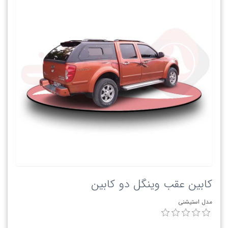
کابین عقب وینگل دو کابین
مدل استیشنی