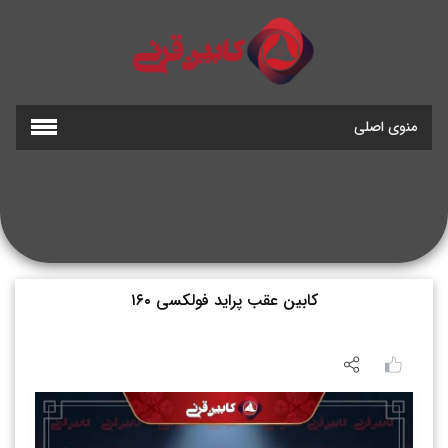
منوی اصلی
کابین عقب پراید فولکسی ۱۶۰