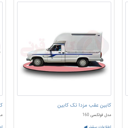
کابین عقب مزدا تک کابین
کا
مدل فولکسی 160
مد
اطلاعات بیشتر
اط