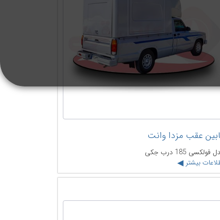
بین عقب مزدا وانت
 فولکسی 185 درب جکی
لاعات بیشتر