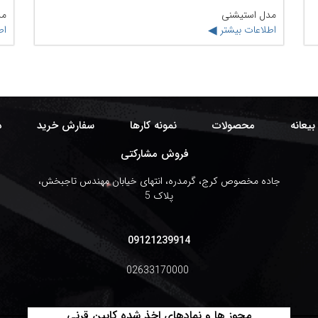
مدل استیشنی
مد
اطلاعات بیشتر
اط
بیعانه
محصولات
نمونه کارها
سفارش خرید
د
فروش مشارکتی
جاده مخصوص کرج، گرمدره، انتهای خیابان مهندس تاجبخش،
پلاک 5
09121239914
02633170000
مجوز ها و نمادهای اخذ شده کابین قرنی